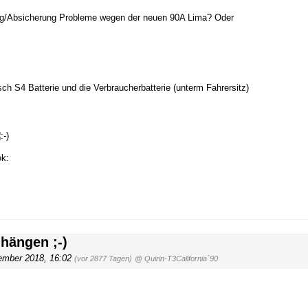
ung/Absicherung Probleme wegen der neuen 90A Lima? Oder
sch S4 Batterie und die Verbraucherbatterie (unterm Fahrersitz)
hängen ;-)
ember 2018, 16:02
(vor 2877 Tagen)
@ Quirin-T3California´90