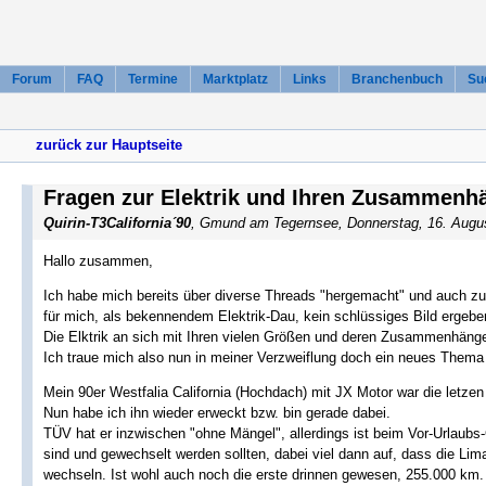
Forum
FAQ
Termine
Marktplatz
Links
Branchenbuch
Su
zurück zur Hauptseite
Fragen zur Elektrik und Ihren Zusammenhä
Quirin-T3California´90
, Gmund am Tegernsee, Donnerstag, 16. Augu
Hallo zusammen,
Ich habe mich bereits über diverse Threads "hergemacht" und auch z
für mich, als bekennendem Elektrik-Dau, kein schlüssiges Bild ergebe
Die Elktrik an sich mit Ihren vielen Größen und deren Zusammenhänge
Ich traue mich also nun in meiner Verzweiflung doch ein neues Them
Mein 90er Westfalia California (Hochdach) mit JX Motor war die letze
Nun habe ich ihn wieder erweckt bzw. bin gerade dabei.
TÜV hat er inzwischen "ohne Mängel", allerdings ist beim Vor-Urlau
sind und gewechselt werden sollten, dabei viel dann auf, dass die Lim
wechseln. Ist wohl auch noch die erste drinnen gewesen, 255.000 km.