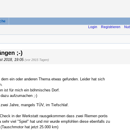
che
Login
Registrieren
Nut
ngen ;-)
st 2018, 19:05
(vor 2915 Tagen)
u dem ein oder anderen Thema etwas gefunden. Leider hat sich
n.
n ist für mich ein böhmisches Dorf.
a dazu aufzumachen ;-)
n zwei Jahre, mangels TÜV, im Tiefschlaf.
bs-Check in der Werkstatt rausgekommen dass zwei Riemen porös
a sehr viel "Spiel" hat und mir wurde empfohlen diese ebenfalls zu
 (Tauschmotor hat jetzt 25.000 km)