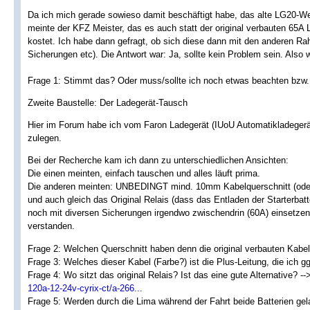
Da ich mich gerade sowieso damit beschäftigt habe, das alte LG20-We
meinte der KFZ Meister, das es auch statt der original verbauten 65A
kostet. Ich habe dann gefragt, ob sich diese dann mit den anderen R
Sicherungen etc). Die Antwort war: Ja, sollte kein Problem sein. Also 
Frage 1: Stimmt das? Oder muss/sollte ich noch etwas beachten bzw.
Zweite Baustelle: Der Ladegerät-Tausch
Hier im Forum habe ich vom Faron Ladegerät (IUoU Automatikladegerä
zulegen.
Bei der Recherche kam ich dann zu unterschiedlichen Ansichten:
Die einen meinten, einfach tauschen und alles läuft prima.
Die anderen meinten: UNBEDINGT mind. 10mm Kabelquerschnitt (oder
und auch gleich das Original Relais (dass das Entladen der Starterbat
noch mit diversen Sicherungen irgendwo zwischendrin (60A) einsetzen
verstanden.
Frage 2: Welchen Querschnitt haben denn die original verbauten Kab
Frage 3: Welches dieser Kabel (Farbe?) ist die Plus-Leitung, die ich gg
Frage 4: Wo sitzt das original Relais? Ist das eine gute Alternative? -
120a-12-24v-cyrix-ct/a-266...
Frage 5: Werden durch die Lima während der Fahrt beide Batterien gel