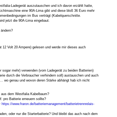
stfalia-Ladegerät auszutauschen und ich davon erzählt hatte,
 Lichtmaschine eine 90A-Lima gibt und diese bloß 36 Euro mehr
ahmenbedingungen im Bus verträgt (Kabelquerschnitte.
wird jetzt die 90A-Lima eingebaut.
 ändern?
t 12 Volt 20 Ampere) gelesen und werde mir dieses auch
 sogar mehr) verwenden (vom Ladegerät zu beiden Batterien)
terie durch die Verbraucher verhindern soll) austauschen und auch
... wo genau und wovon deren Stärke abhängt hab ich nicht
el aus dem Westfalia Kabelbaum?
f. pro Batterie erneuern sollte?
->
https://www.fraron.de/batteriemanagement/batterietrennrelais-
aden, oder nur die Starterbatterie? Und bleibt das auch nach dem