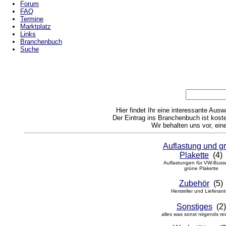
Forum
FAQ
Termine
Marktplatz
Links
Branchenbuch
Suche
Hier findet Ihr eine interessante Au
Der Eintrag ins Branchenbuch ist kosten
Wir behalten uns vor, ei
Auflastung und g
Plakette
(4)
Auflastungen für VW-Buss
grüne Plakette
Zubehör
(5)
Hersteller und Lieferan
Sonstiges
(2)
alles was sonst nirgends re