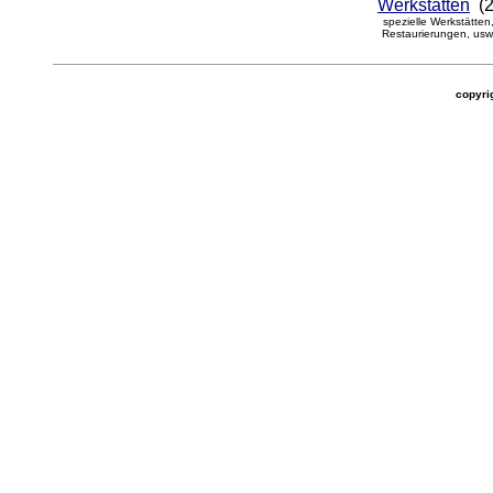
Werkstätten
(2
spezielle Werkstätten
Restaurierungen, usw
copyrig