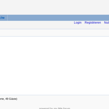
che
Login
Registrieren
Nut
erte, 49 Gäste)
powered by my little forum