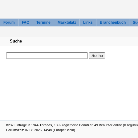
Forum
FAQ
Termine
Marktplatz
Links
Branchenbuch
Su
Suche
8237 Einträge in 1944 Threads, 1392 registrierte Benutzer, 49 Benutzer online (0 registri
Forumszeit: 07.08.2026, 14:48 (Europe/Berlin)