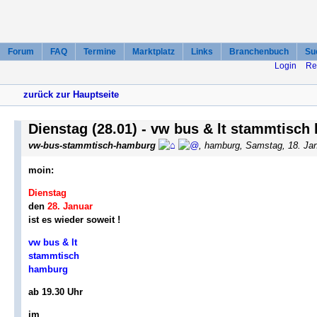
Forum
FAQ
Termine
Marktplatz
Links
Branchenbuch
Su
Login
Re
zurück zur Hauptseite
Dienstag (28.01) - vw bus & lt stammtisc
vw-bus-stammtisch-hamburg
, hamburg, Samstag, 18. Ja
moin:
Dienstag
den
28. Januar
ist es wieder soweit !
vw bus & lt
stammtisch
hamburg
ab 19.30 Uhr
im